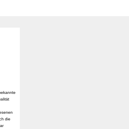
 bekannte
lität
wesenen
ch die
gar