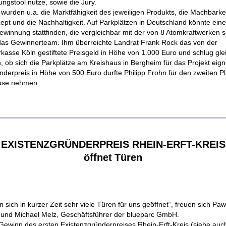
ngstool nutze, sowie die Jury.
wurden u.a. die Marktfähigkeit des jeweiligen Produkts, die Machbarke
ept und die Nachhaltigkeit. Auf Parkplätzen in Deutschland könnte eine
winnung stattfinden, die vergleichbar mit der von 8 Atomkraftwerken s
 das Gewinnerteam. Ihm überreichte Landrat Frank Rock das von der
kasse Köln gestiftete Preisgeld in Höhe von 1.000 Euro und schlug glei
, ob sich die Parkplätze am Kreishaus in Bergheim für das Projekt eign
derpreis in Höhe von 500 Euro durfte Philipp Frohn für den zweiten Pl
use nehmen.
EXISTENZGRÜNDERPREIS RHEIN-ERFT-KREIS
öffnet
Türen‍
 sich in kurzer Zeit sehr viele Türen für uns geöffnet“, freuen sich Paw
und Michael Melz, Geschäftsführer der blueparc GmbH.
Gewinn des ersten Existenzgründerpreises Rhein-Erft-Kreis (siehe auch