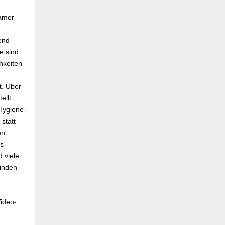
samer
end
e sind
hkeiten –
t. Über
ellt.
 Hygiene-
statt
en
s
 viele
finden
n
ideo-