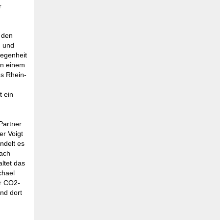
r
 den
n und
legenheit
in einem
es Rhein-
t ein
Partner
er Voigt
ndelt es
nach
ltet das
chael
ur CO2-
und dort