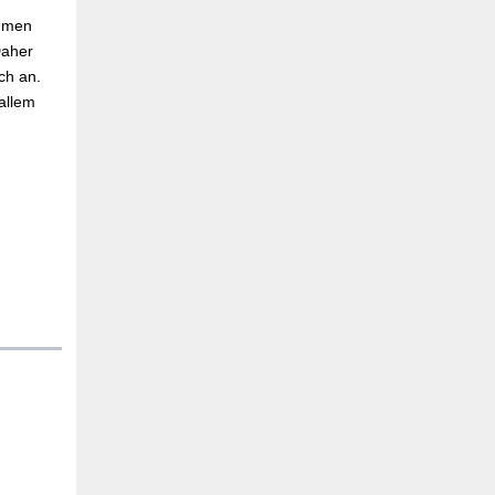
ehmen
Daher
ch an.
allem