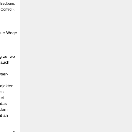
 (Bedburg,
 Control),
neue Wege
e
g zu, wo
rauch
yser-
ojekten
es
ert.
 das
 dem
it an