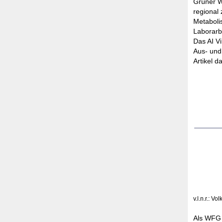
Grüner W
regional
Metaboli
Laborarbe
Das AI Vi
Aus- und
Artikel d
v.l.n.r.: 
Als WFG 