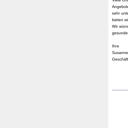
Viele Un
Angebote
sehr unt
bieten w
Wir wüns
gesunde
Ihre
Susanne
Geschäft