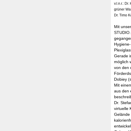
v.l.n.r.: 
grüner Was
Dr. Timo 
Mit unse
STUDIO.O
gegangen
Hygiene-
Plexigla
Gerade i
möglich 
von den u
Förderds
Dobiey (s
Mit eine
aus den e
beschreib
Dr. Stef
virtuelle
Gelände d
kalorien
entwickel