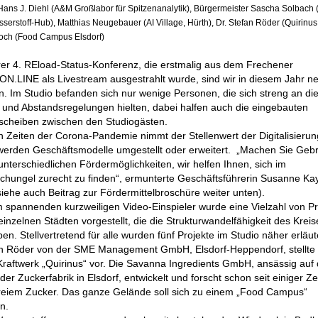
Dr. Hans J. Diehl (A&M Großlabor für Spitzenanalytik), Bürgermeister Sascha Solbach
serstoff-Hub), Matthias Neugebauer (AI Village, Hürth), Dr. Stefan Röder (Quirinus
Koch (Food Campus Elsdorf)
rer 4. REload-Status-Konferenz, die erstmalig aus dem Frechener
N.LINE als Livestream ausgestrahlt wurde, sind wir in diesem Jahr 
. Im Studio befanden sich nur wenige Personen, die sich streng an di
 und Abstandsregelungen hielten, dabei halfen auch die eingebauten
sscheiben zwischen den Studiogästen.
n Zeiten der Corona-Pandemie nimmt der Stellenwert der Digitalisierun
werden Geschäftsmodelle umgestellt oder erweitert. „Machen Sie Geb
nterschiedlichen Fördermöglichkeiten, wir helfen Ihnen, sich im
chungel zurecht zu finden“, ermunterte Geschäftsführerin Susanne Ka
iehe auch Beitrag zur Fördermittelbroschüre weiter unten).
m spannenden kurzweiligen Video-Einspieler wurde eine Vielzahl von Pr
inzelnen Städten vorgestellt, die die Strukturwandelfähigkeit des Kreis
en. Stellvertretend für alle wurden fünf Projekte im Studio näher erläut
an Röder von der SME Management GmbH, Elsdorf-Heppendorf, stellte
 Kraftwerk „Quirinus“ vor.
Die Savanna Ingredients GmbH, ansässig auf
er Zuckerfabrik in Elsdorf, entwickelt und forscht schon seit einiger Ze
freiem Zucker. Das ganze Gelände soll sich zu einem „Food Campus“
n.