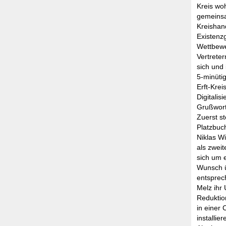
Kreis wo
gemeinsa
Kreishan
Existenz
Wettbewe
Vertreter
sich und
5-minütig
Erft-Krei
Digitali
Grußwort
Zuerst st
Platzbuc
Niklas Wi
als zwei
sich um 
Wunsch ü
entsprec
Melz ihr
Reduktion
in einer
installi