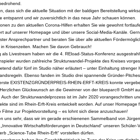
bedrohend.
n, dass sich die aktuelle Situation mit der baldigen Bereitstellung wirk
fe entspannt und wir zuversichtlich in das neue Jahr schauen können.
ionen zu den aktuellen Corona-Hilfen erhalten Sie wie gewohnt fortlauf
iert auf unserer Homepage und über unsere Social-Media-Kanäle. Gern
erster Ansprechpartner und beraten Sie über alle aktuellen Fördermöglic
r in Krisenzeiten. Machen Sie davon Gebrauch!
g als Livestream haben wir die 4. REload-Status-Konferenz ausgestrahl
nspieler wurden zahlreiche Strukturwandel-Projekte des Kreises vorgest
tretend dafür fünf im Studio näher erläutert – unter Einhaltung strenger
andsregeln. Ebenso fanden im Studio drei spannende Gründer-Pitches 
 erste EXISTENZGRÜNDERPREIS-RHEIN-ERFT-KREIS konnte vergeb
Herzlichen Glückwunsch an die Gewinner von der blueparc® GmbH au
 Auch der Strukturwandelprozess ist im Jahr 2020 vorangeschritten und
ojekte sind im Rhein-Erft-Kreis entwickelt worden. Auf unser Homepage 
e Filme zur Projektvorstellung – es lohnt sich diese anzuschauen!
en uns sehr, dass wir im gerade erschienenen Sammelband von Jürge
„Innovative Wirtschaftsförderungen in Deutschland“ unseren Schüler-V
rb „Science-Tube Rhein-Erft“ vorstellen dürfen.