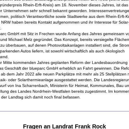
gründerpreis Rhein-Erft-Kreis) am 16. November dieses Jahres, ist das
r Unternehmen sehr schnell bekannt geworden. Interessenvertretung
men, politisch Verantwortliche sowie Stadtwerke aus dem Rhein-Erft-K
 NRW haben bereits Kontakt aufgenommen und ihr Interesse für Solar
.
parc GmbH mit Sitz in Frechen wurde Anfang des Jahres gemeinsam v
und Michael Melz gegründet. Das Konzept, bereits versiegelte Flächen
zu überbauen, auf denen Photovoltaikanlagen installiert sind, die Strom
parkenden Autos liefern, ist sowohl wirtschaftlich als auch ökologisch
gend.
für Mitte kommenden Jahres geplanten Reform der Landesbauordnun
as Geschäft der blueparc GmbH erheblich an Fahrt gewinnen. Die Refo
 ab dem Jahr 2022 alle neuen Parkplätze mit mehr als 25 Stellplätzen m
taik- oder Solarthermieanlage ausgestattet werden. Die Landesregieru
urf von Ina Scharrenbach, Ministerin für Heimat, Kommunales, Bau u
ellung des Landes Nordrhein-Westfalen bereits zugestimmt. Im komme
 der Landtag sich damit noch final befassen.
Fragen an Landrat Frank Rock‍