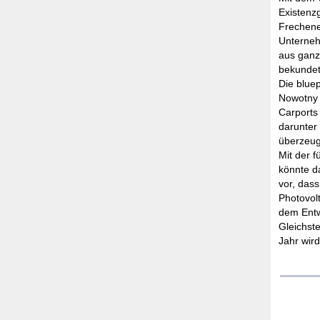
Existenz
Frechene
Unterneh
aus ganz
bekundet
Die blue
Nowotny 
Carports 
darunter 
überzeu
Mit der 
könnte d
vor, dass
Photovol
dem Entw
Gleichst
Jahr wird