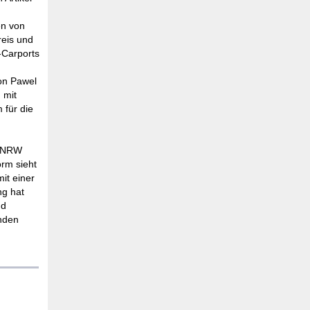
en von
reis und
-Carports
on Pawel
 mit
 für die
g NRW
rm sieht
it einer
ng hat
nd
nden