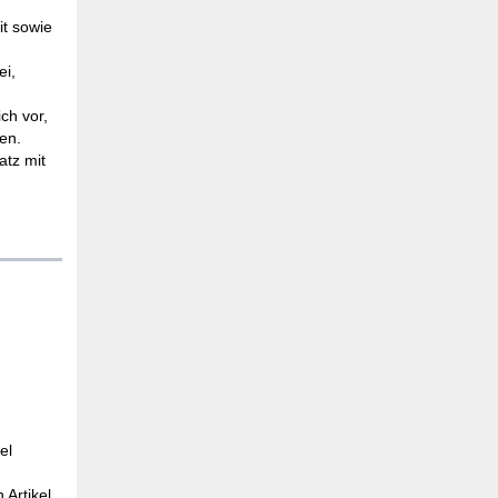
it sowie
ei,
ch vor,
en.
atz mit
el
 Artikel