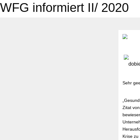
WFG informiert II/ 2020
Sehr gee
„Gesundh
Zitat vo
bewiese
Unterneh
Herausfo
Krise zu