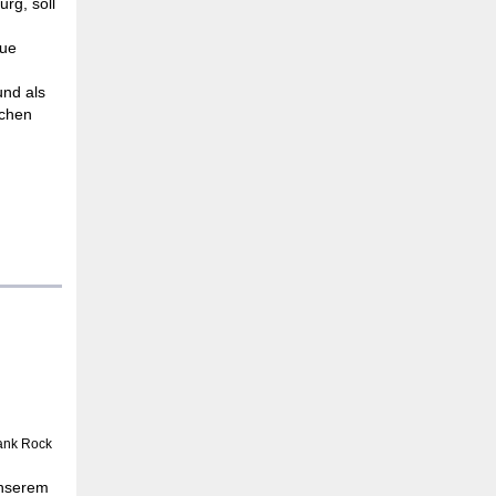
rg, soll
eue
und als
ichen
rank Rock
unserem