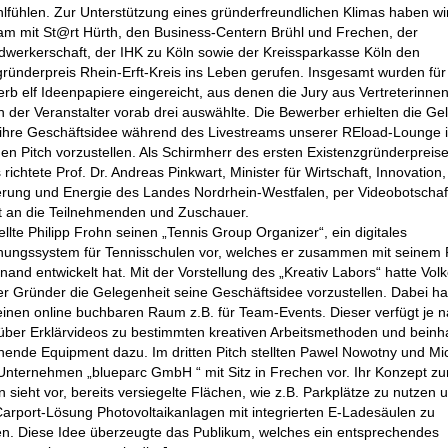
hlfühlen. Zur Unterstützung eines gründerfreundlichen Klimas haben wi
m mit St@rt Hürth, den Business-Centern Brühl und Frechen, der
dwerkerschaft, der IHK zu Köln sowie der Kreissparkasse Köln den
gründerpreis Rhein-Erft-Kreis ins Leben gerufen. Insgesamt wurden für
rb elf Ideenpapiere eingereicht, aus denen die Jury aus Vertreterinne
n der Veranstalter vorab drei auswählte. Die Bewerber erhielten die Ge
 ihre Geschäftsidee während des Livestreams unserer REload-Lounge 
en Pitch vorzustellen. Als Schirmherr des ersten Existenzgründerpreis
s richtete Prof. Dr. Andreas Pinkwart, Minister für Wirtschaft, Innovation,
sierung und Energie des Landes Nordrhein-Westfalen, per Videobotschaf
 an die Teilnehmenden und Zuschauer.
ellte Philipp Frohn seinen „Tennis Group Organizer“, ein digitales
hungssystem für Tennisschulen vor, welches er zusammen mit seinem 
nand entwickelt hat. Mit der Vorstellung des „Kreativ Labors“ hatte Volk
ter Gründer die Gelegenheit seine Geschäftsidee vorzustellen. Dabei ha
einen online buchbaren Raum z.B. für Team-Events. Dieser verfügt je 
ber Erklärvideos zu bestimmten kreativen Arbeitsmethoden und beinha
hende Equipment dazu.
Im dritten Pitch stellten Pawel Nowotny und Mi
 Unternehmen „blueparc GmbH “ mit Sitz in Frechen vor. Ihr Konzept z
 sieht vor, bereits versiegelte Flächen, wie z.B. Parkplätze zu nutzen 
 Carport-Lösung Photovoltaikanlagen mit integrierten E-Ladesäulen zu
eren. Diese Idee überzeugte das Publikum, welches ein entsprechendes