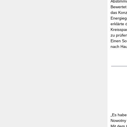
Abstimmu
Bewertet 
das Konz
Energiege
erklärte
Kreisspar
zu prüfen
Einen Son
nach Ha
„Es haben
Nowotny 
Mit dem 