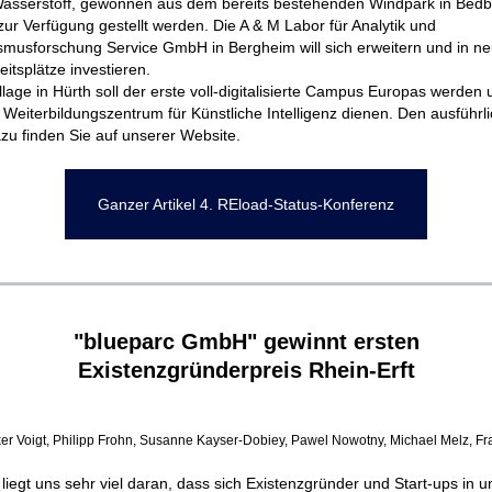
asserstoff, gewonnen aus dem bereits bestehenden Windpark in Bedbu
 zur Verfügung gestellt werden.
Die A & M Labor für Analytik und
smusforschung Service GmbH in Bergheim will sich erweitern und in n
itsplätze investieren.
llage in Hürth soll der erste voll-digitalisierte Campus Europas werden 
 Weiterbildungszentrum für Künstliche Intelligenz dienen. Den ausführl
azu finden Sie auf unserer Website.
Ganzer Artikel 4. REload-Status-Konferenz
"blueparc GmbH"
gewinnt ersten
Existenzgründerpreis Rhein-Erft
Volker Voigt, Philipp Frohn, Susanne Kayser-Dobiey, Pawel Nowotny, Michael Melz, F
liegt uns sehr viel daran, dass sich Existenzgründer und Start-ups in 