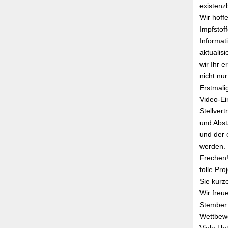
existenz
Wir hoffe
Impfstof
Informat
aktualis
wir Ihr 
nicht nu
Erstmali
Video-Ei
Stellver
und Abst
und der
werden. 
Frechen!
tolle Pr
Sie kurz
Wir freu
Stember 
Wettbewe