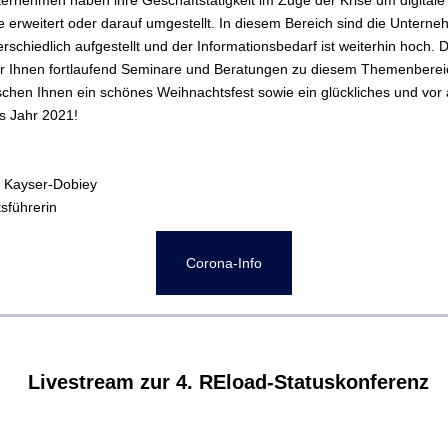
ternehmen haben ihre Geschäftstätigkeit im Zuge der Krise um digitale
 erweitert oder darauf umgestellt. In diesem Bereich sind die Untern
erschiedlich aufgestellt und der Informationsbedarf ist weiterhin hoch. 
ir Ihnen fortlaufend Seminare und Beratungen zu diesem Themenberei
chen Ihnen ein schönes Weihnachtsfest sowie ein glückliches und vor 
s Jahr 2021!
 Kayser-Dobiey
sführerin
Corona-Info
Livestream zur
4. REload-Statuskonferenz‍