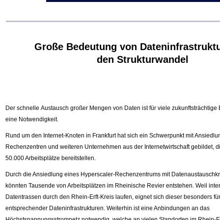
Große Bedeutung von Dateninfrastruktu
den Strukturwandel
Der schnelle Austausch großer Mengen von Daten ist für viele zukunftsträchtige
eine Notwendigkeit.
Rund um den Internet-Knoten in Frankfurt hat sich ein Schwerpunkt mit Ansiedl
Rechenzentren und weiteren Unternehmen aus der Internetwirtschaft gebildet, d
50
.000 Arbeitsplätze bereitstellen.
Durch die Ansiedlung eines Hyperscaler-Rechenzentrums mit Datenaustauschkn
könnten Tausende von Arbeitsplätzen im Rheinische Revier entstehen.
Weil inte
Datentrassen durch den Rhein-Erft-Kreis laufen, eignet sich dieser besonders fü
entsprechender Dateninfrastrukturen. Weiterhin ist eine Anbindungen an das
Höchstspannungsstromnetz notwendig, welche an vielen Standorten im Rhein-Erft