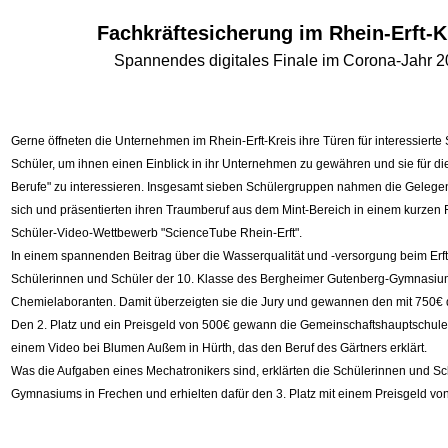
Fachkräftesicherung im Rhein-Erft-K
Spannendes digitales Finale im Corona-Jahr 
Gerne öffneten die Unternehmen im Rhein-Erft-Kreis ihre Türen für interessierte
Schüler, um ihnen einen Einblick in ihr Unternehmen zu gewähren und sie für 
Berufe" zu interessieren. Insgesamt sieben Schülergruppen nahmen die Gelegenh
sich und präsentierten ihren Traumberuf aus dem Mint-Bereich in einem kurzen 
Schüler-Video-Wettbewerb "ScienceTube Rhein-Erft".
In einem spannenden Beitrag über die Wasserqualität und -versorgung beim Erft
Schülerinnen und Schüler der 10. Klasse des Bergheimer Gutenberg-Gymnasiu
Chemielaboranten. Damit überzeigten sie die Jury und gewannen den mit 750€ do
Den 2. Platz und ein Preisgeld von 500€ gewann die Gemeinschaftshauptschule
einem Video bei Blumen Außem in Hürth, das den Beruf des Gärtners erklärt.
Was die Aufgaben eines Mechatronikers sind, erklärten die Schülerinnen und Sc
Gymnasiums in Frechen und erhielten dafür den 3. Platz mit einem Preisgeld vo