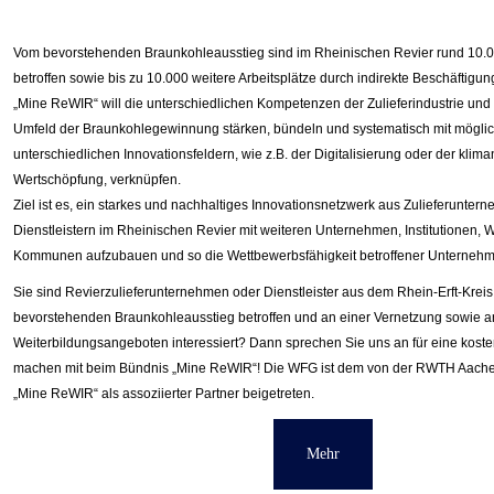
Vom bevorstehenden Braunkohleausstieg sind im Rheinischen Revier rund 10.000
betroffen sowie bis zu 10.000 weitere Arbeitsplätze durch indirekte Beschäftigun
„Mine ReWIR“ will die unterschiedlichen Kompetenzen der Zulieferindustrie und
Umfeld der Braunkohlegewinnung stärken, bündeln und systematisch mit möglic
unterschiedlichen Innovationsfeldern, wie z.B. der Digitalisierung oder der klim
Wertschöpfung, verknüpfen.
Ziel ist es,
ein starkes und nachhaltiges Innovationsnetzwerk aus Zulieferunter
Dienstleistern im Rheinischen Revier mit weiteren Unternehmen, Institutionen, 
Kommunen aufzubauen und so die Wettbewerbsfähigkeit betroffener Unternehm
Sie sind Revierzulieferunternehmen oder Dienstleister aus dem Rhein-Erft-Kreis,
bevorstehenden Braunkohleausstieg betroffen und an einer Vernetzung sowie an
Weiterbildungsangeboten interessiert?
Dann sprechen Sie uns an für eine kost
machen mit beim Bündnis „Mine ReWIR“!
Die WFG ist dem von der RWTH Aachen 
„Mine ReWIR“ als assoziierter Partner beigetreten.
Mehr