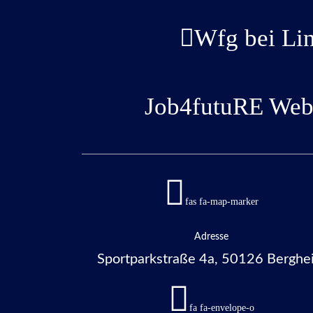
Wfg bei Li
Job4futuRE Webs
fas fa-map-marker
Adresse
Sportparkstraße 4a, 50126 Berghe
fa fa-envelope-o