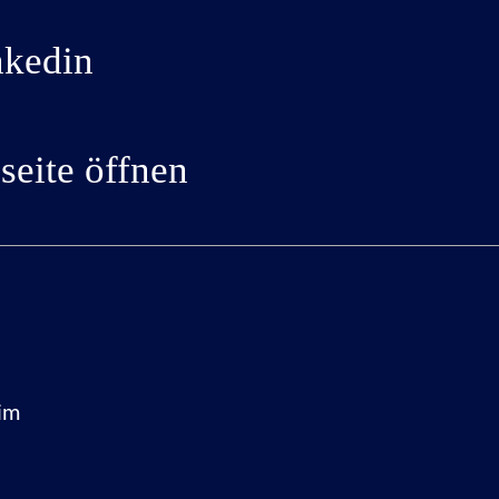
nkedin
eite öffnen
im