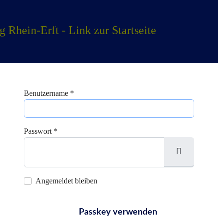
Home
Für Unternehmen
Für Gründer
futuRE
Benutzername
*
Passwort
*
Passwort 
Angemeldet bleiben
Passkey verwenden