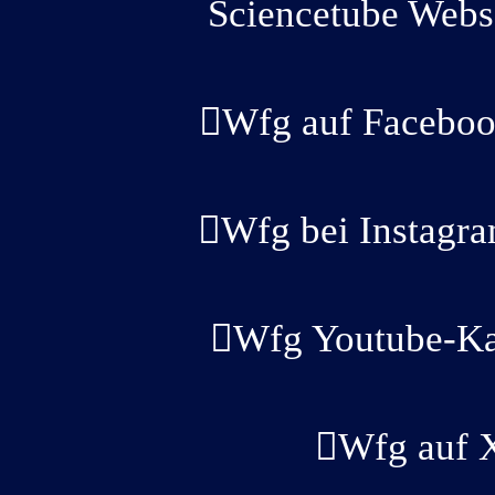
Sciencetube Webs
Wfg auf Faceboo
Wfg bei Instagr
Wfg Youtube-Ka
Wfg auf 