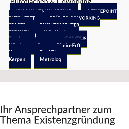
Büroflächen & Coworking
VILLA KAUFMANN BRÜHL
OFFICEPOINT
RHEIN-ERFT
BRÜNEO COWORKING
SPACES
BUSINESSCENTER
Villa Venture
FRECHEN
Frechen
euronova CAMPUS
Hürth
Campus Rhein-Erft
Kerpen
DeskTime
Kerpen
Metroloq
Ihr Ansprechpartner zum
Thema Existenzgründung