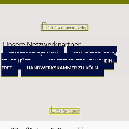
fab fa-connectdevelop
Unsere Netzwerkpartner
STARTERCENTER NRW
GRÜNDERZENTRUM
ST@RT HÜRTH
STARTERCENTER NRW.RHEIN-
ERFT
HANDWERKSKAMMER ZU KÖLN
fas fa-neuter