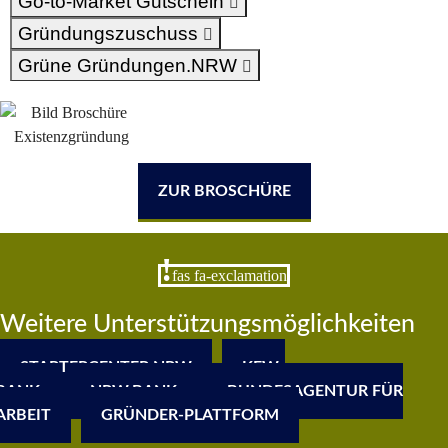
Go-to-Market Gutschein
Gründungszuschuss
Grüne Gründungen.NRW
ZUR BROSCHÜRE
fas fa-exclamation
Weitere Unterstützungsmöglichkeiten
STARTERCENTER NRW
KFW-
BANK
NRW.BANK
BUNDESAGENTUR FÜR
ARBEIT
GRÜNDER-PLATTFORM