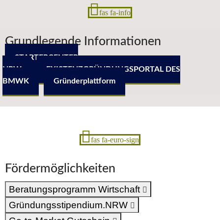
fas fa-info
Grundlegende Informationen
STARTERCENTER
NRW
EXISTENZGRÜNDUNGSPORTAL DES
BMWK
Gründerplattform
fas fa-euro-sign
Fördermöglichkeiten
Beratungsprogramm Wirtschaft
Gründungsstipendium.NRW