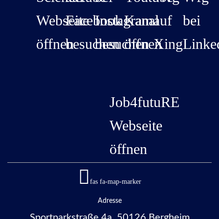
Webseite
Facebook
Instagram
Kanal
auf
bei
öffnen
besuchen
besuchen
öffnen
Xing
Linke
Job4futuRE
Webseite
öffnen
fas fa-map-marker
Adresse
Sportparkstraße 4a, 50126 Bergheim