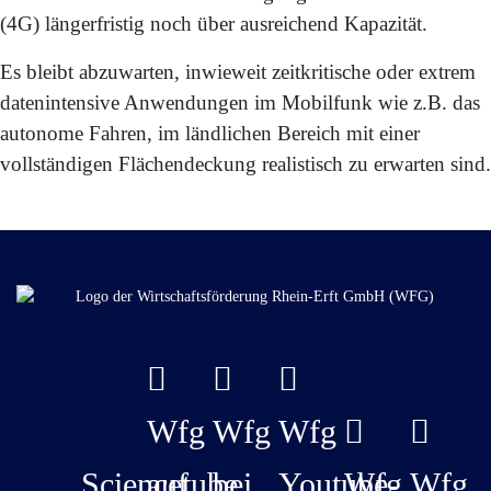
(4G) längerfristig noch über ausreichend Kapazität.
Es bleibt abzuwarten, inwieweit zeitkritische oder extrem
datenintensive Anwendungen im Mobilfunk wie z.B. das
autonome Fahren, im ländlichen Bereich mit einer
vollständigen Flächendeckung realistisch zu erwarten sind.
Wfg
Wfg
Wfg
Sciencetube
auf
bei
Youtube-
Wfg
Wfg