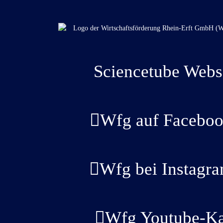
Sciencetube Webs
Wfg auf Faceboo
Wfg bei Instagr
Wfg Youtube-Ka