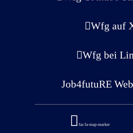
Wfg auf 
Wfg bei Li
Job4futuRE Webs
fas fa-map-marker