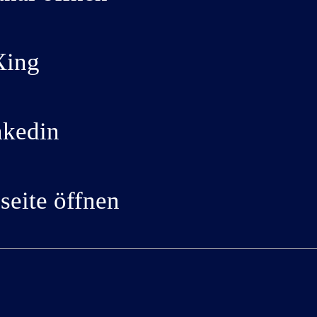
Xing
nkedin
eite öffnen