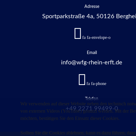
Adresse
Sportparkstraße 4a, 50126 Berghe
fa fa-envelope-o
Email
info@wfg-rhein-erft.de
fa fa-phone
Telefon
Wir verwenden auf dieser Website neben den technisch notw
+49 2271 99499-0
von externen Videos (YouTube) genutzt werden. Mit der Bes
möchten, bestätigen Sie den Einsatz dieser Cookies.
Sollten Sie die Cookies ablehnen, kann es dazu führen, dass