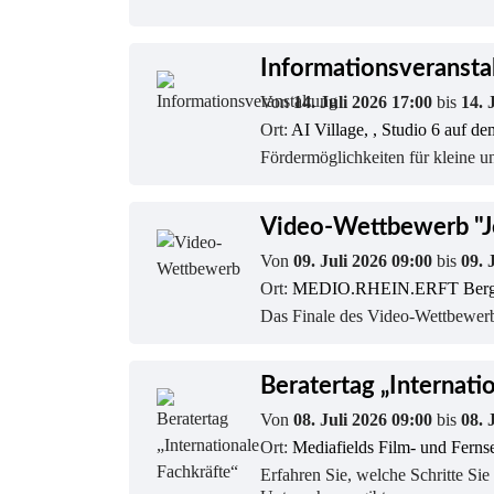
Informationsveransta
Von
14. Juli 2026 17:00
bis
14. 
Ort:
AI Village, , Studio 6 auf 
Fördermöglichkeiten für kleine u
Video-Wettbewerb "Jo
Von
09. Juli 2026 09:00
bis
09. 
Ort:
MEDIO.RHEIN.ERFT Berg
Das Finale des Video-Wettbewerbs
Beratertag „Internati
Von
08. Juli 2026 09:00
bis
08. 
Ort:
Mediafields Film- und Fern
Erfahren Sie, welche Schritte Si