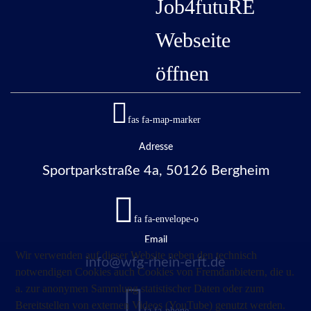
Job4futuRE
Webseite
öffnen
fas fa-map-marker
Adresse
Sportparkstraße 4a, 50126 Bergheim
fa fa-envelope-o
Email
Wir verwenden auf dieser Website neben den technisch
info@wfg-rhein-erft.de
notwendigen Cookies auch Cookies von Fremdanbietern, die u.
a. zur anonymen Sammlung statistischer Daten oder zum
Bereitstellen von externen Videos (YouTube) genutzt werden.
fa fa-phone