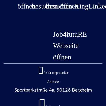
öffnen
besuchen
besuchen
öffnen
Xing
Linke
Job4futuRE
Webseite
öffnen
fas fa-map-marker
Adresse
Sportparkstraße 4a, 50126 Bergheim