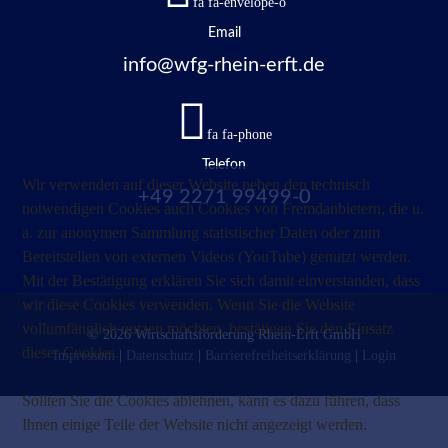
fa fa-envelope-o
Email
info@wfg-rhein-erft.de
fa fa-phone
Telefon
Wir verwenden auf dieser Website neben den technisch
+49 2271 99499-0
notwendigen Cookies auch Cookies von Fremdanbietern, die u.
a. zur anonymen Sammlung statistischer Daten oder zum
Bereitstellen von externen Videos (YouTube) genutzt werden.
Mit der Bestätigung erklären Sie sich damit einverstanden, dass
wir diese Cookies verwenden. Wenn Sie die Website
vollumfänglich nutzen möchten, bestätigen Sie den Einsatz
© 2026 Wirtschaftsförderung Rhein-Erft GmbH
dieser Cookies.
Impressum
|
Datenschutz
|
Barrierefreiheitserklärung
|
Login
Sollten Sie die Cookies ablehnen, kann es dazu führen, dass
Ihnen einige Teile der Website nicht angezeigt werden.