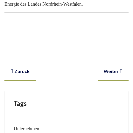
Energie des Landes Nordrhein-Westfalen.
Vorheriger Beitrag: Ausflug zur MS Wissenschaft
Nächster Bei
Zurück
Weiter
Tags
Unternehmen