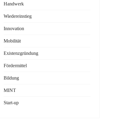
Handwerk
Wiedereinstieg
Innovation
Mobilität
Existenzgründung
Fördermittel
Bildung
hichte
 MittelstandsINKUBATOR NRW 2026: Unternehmen aus dem Rhein
MINT
Start-up