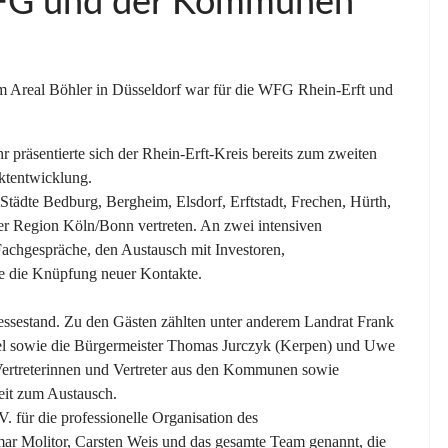
WFG und der Kommunen
m Areal Böhler in Düsseldorf war für die WFG Rhein-Erft und
 präsentierte sich der Rhein-Erft-Kreis bereits zum zweiten
ktentwicklung.
tädte Bedburg, Bergheim, Elsdorf, Erftstadt, Frechen, Hürth,
r Region Köln/Bonn vertreten. An zwei intensiven
Fachgespräche, den Austausch mit Investoren,
e die Knüpfung neuer Kontakte.
ssestand. Zu den Gästen zählten unter anderem Landrat Frank
tzel sowie die Bürgermeister Thomas Jurczyk (Kerpen) und Uwe
 Vertreterinnen und Vertreter aus den Kommunen sowie
it zum Austausch.
 für die professionelle Organisation des
imar Molitor, Carsten Weis und das gesamte Team genannt, die