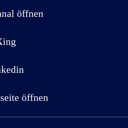
nal öffnen
Xing
nkedin
eite öffnen