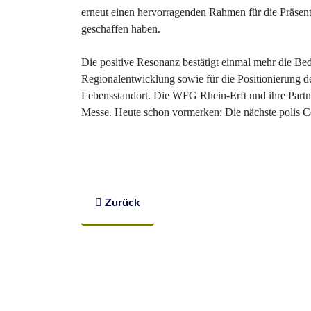
erneut einen hervorragenden Rahmen für die Präsen
geschaffen haben.
Die positive Resonanz bestätigt einmal mehr die Bed
Regionalentwicklung sowie für die Positionierung des
Lebensstandort. Die WFG Rhein-Erft und ihre Partn
Messe. Heute schon vormerken: Die nächste polis Con
Vorheriger Beitrag: TechRiders Summit bege
Zurück