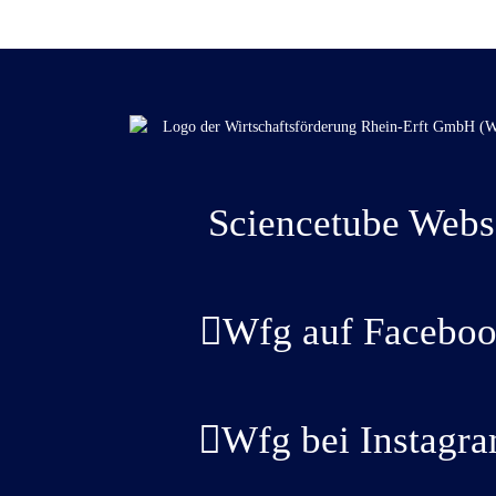
Sciencetube Webs
Wfg auf Faceboo
Wfg bei Instagr