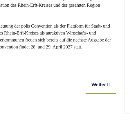
tation des Rhein-Erft-Kreises und der gesamten Region
eutung der polis Convention als der Plattform für Stadt- und
 Rhein-Erft-Kreises als attraktiven Wirtschafts- und
erkommunen freuen sich bereits auf die nächste Ausgabe der
vention findet 28. und 29. April 2027 statt.
istert in Hürth – starkes Wachstum und regionale Erfolgsgesc
Nächster Beitrag:
Weiter