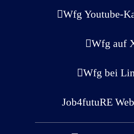
Wfg Youtube-Ka
Wfg auf 
Wfg bei Li
Job4futuRE Webs