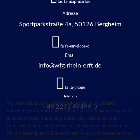
fas fa-map-marker
Adresse
Sportparkstraße 4a, 50126 Bergheim
fa fa-envelope-o
Email
info@wfg-rhein-erft.de
fa fa-phone
Telefon
Wir verwenden auf dieser Website neben den technisch
+49 2271 99499-0
notwendigen Cookies auch Cookies von Fremdanbietern, die u.
a. zur anonymen Sammlung statistischer Daten oder zum
Bereitstellen von externen Videos (YouTube) genutzt werden.
Mit der Bestätigung erklären Sie sich damit einverstanden, dass