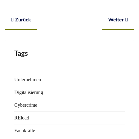
Vorheriger Beitrag: Digitale Zukunft gestalten: Erfolgrei
Nächster Beit
Zurück
Weiter
Tags
Unternehmen
Digitalisierung
Cybercrime
REload
Fachkräfte