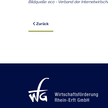
Bildquelle: eco - Verband der Internetwirtsch
Vorheriger Beitrag: Die ganze Stadt ist ein 
Zurück