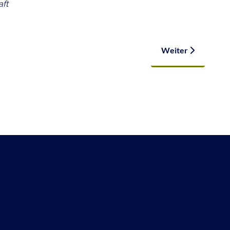
aft
Reallabor
Nächster Beitrag: 
Weiter