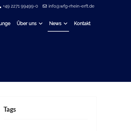
+49 2271 99499-0
info@wfg-rhein-erft.de
ounge
Über uns
News
Kontakt
Tags