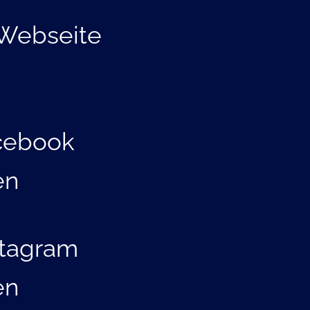
Webseite
cebook
en
stagram
en