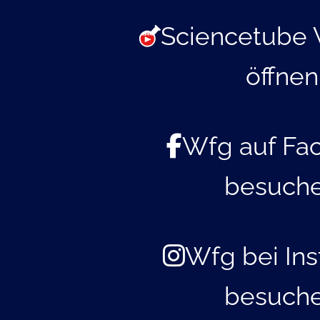
Sciencetube 
öffnen
Wfg auf Fa
besuch
Wfg bei In
besuch