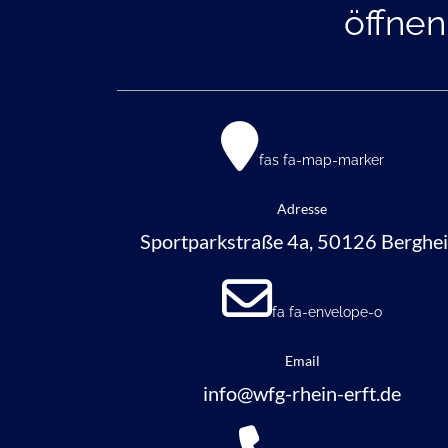
öffnen
fas fa-map-marker
Adresse
Sportparkstraße 4a, 50126 Berghe
fa fa-envelope-o
Email
info@wfg-rhein-erft.de