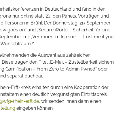
erheitskonferenzen in Deutschland und fand in den
ona nur online statt. Zu den Panels, Vorträgen und
0 Personen in Brühl. Der Donnerstag, 29. September
ow goes on“ und „Secure World – Sicherheit für eine
 September mit „Vertrauen im Internet – Trust me if you
in Wunschtraum?“.
eilnehmenden die Auswahl aus zahlreichen
iese tragen den Titel „E-Mail – Zustellbarkeit sichern
ing Gamification – From Zero to Admin Pwned“ oder
ind separat buchbar.
in-Erft-Kreis erhalten durch eine Kooperation der
taltern einen deutlich vergünstigten Eintrittspreis.
@wfg-rhein-erft.de
, wir senden Ihnen dann einen
stellung
eingeben können.